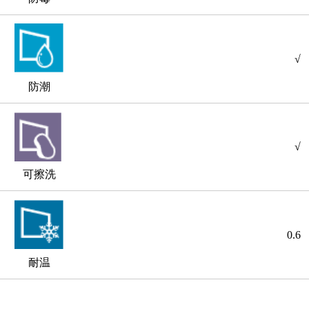
√
防潮
√
可擦洗
0.6
耐温