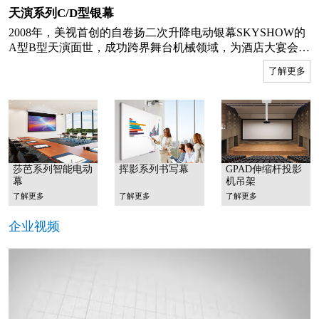
天演系列C/D型银幕
2008年，美视首创的自卷扬二次升降电动银幕SKYSHOW的
A型B型天演面世，成功跨界舞台机械领域，为酒店大宴会
厅、剧场、展览馆、主题公园等超高空间的银幕选型提供了
了解更多
妥善的解决方案，经过多年无数工程项目的稳定实施，经验
技术日臻成熟，2020年产品再度升级，推出Skyshow的C型和
D型，三条牵引钢索设计，安全系数升级，使用寿命更长，
部件高度集成，结构简练可靠，自重减轻，运转稳固，并可
隐藏于天花内安装，更好的覆盖前述工程场景的尺寸和功能
需求。
莎芭系列智能电动
挥影系列书写幕
GPAD伸缩杆投影
幕
机吊架
了解更多
了解更多
了解更多
企业视频