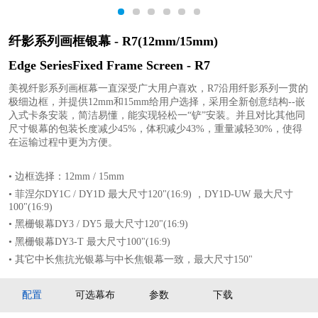
1
2
3
4
5
6
纤影系列画框银幕 - R7(12mm/15mm)
Edge SeriesFixed Frame Screen - R7
美视纤影系列画框幕一直深受广大用户喜欢，R7沿用纤影系列一贯的
极细边框，并提供12mm和15mm给用户选择，采用全新创意结构--嵌
入式卡条安装，简洁易懂，能实现轻松一“铲”安装。并且对比其他同
尺⼨银幕的包装⻓度减少45%，体积减少43%，重量减轻30%，使得
在运输过程中更为方便。
• 边框选择：12mm / 15mm
• 菲涅尔DY1C / DY1D 最大尺寸120"(16:9) ，DY1D-UW 最大尺寸
100"(16:9)
• 黑栅银幕DY3 / DY5 最大尺寸120"(16:9)
• 黑栅银幕DY3-T 最大尺寸100"(16:9)
• 其它中长焦抗光银幕与中长焦银幕一致，最大尺寸150"
配置
可选幕布
参数
下载