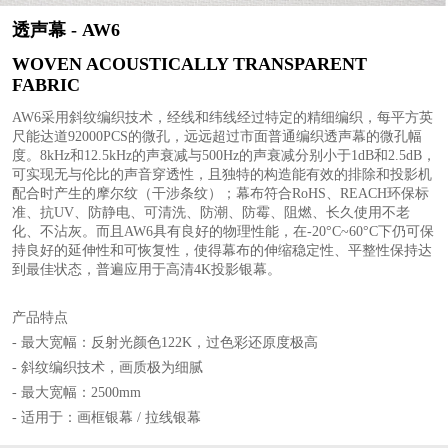
透声幕 - AW6
WOVEN ACOUSTICALLY TRANSPARENT
FABRIC
AW6采用斜纹编织技术，经线和纬线经过特定的精细编织，每平方英
尺能达道92000PCS的微孔，远远超过市面普通编织透声幕的微孔幅
度。8kHz和12.5kHz的声衰减与500Hz的声衰减分别小于1dB和2.5dB，
可实现无与伦比的声音穿透性，且独特的构造能有效的排除和投影机
配合时产生的摩尔纹（干涉条纹）；幕布符合RoHS、REACH环保标
准、抗UV、防静电、可清洗、防潮、防霉、阻燃、长久使用不老
化、不沾灰。而且AW6具有良好的物理性能，在-20°C~60°C下仍可保
持良好的延伸性和可恢复性，使得幕布的伸缩稳定性、平整性保持达
到最佳状态，普遍应用于高清4K投影银幕。
产品特点
- 最大宽幅：反射光颜色122K，过色彩还原度极高
- 斜纹编织技术，画质极为细腻
- 最大宽幅：2500mm
- 适用于：画框银幕 / 拉线银幕