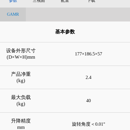
参数
三视图
配置
下载
GAMR
基本参数
设备外形尺寸
177×186.5×57
(D×W×H)mm
产品净重
2.4
(kg)
最大负载
40
(kg)
升降精度
旋转角度＜0.01°
mm