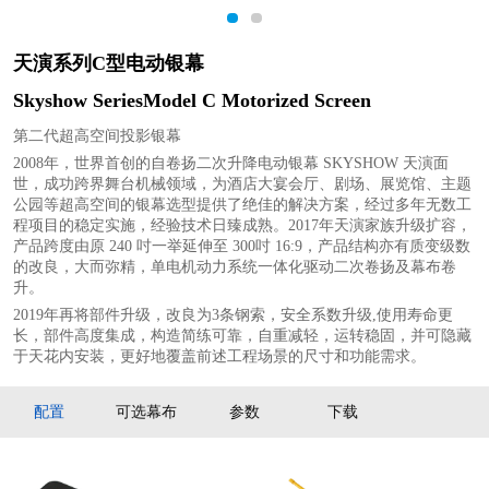
1
2
天演系列C型电动银幕
Skyshow SeriesModel C Motorized Screen
第二代超高空间投影银幕
2008年，世界首创的自卷扬二次升降电动银幕 SKYSHOW 天演面
世，成功跨界舞台机械领域，为酒店大宴会厅、剧场、展览馆、主题
公园等超高空间的银幕选型提供了绝佳的解决方案，经过多年无数工
程项目的稳定实施，经验技术日臻成熟。2017年天演家族升级扩容，
产品跨度由原 240 吋一举延伸至 300吋 16:9，产品结构亦有质变级数
的改良，大而弥精，单电机动力系统一体化驱动二次卷扬及幕布卷
升。
2019年再将部件升级，改良为3条钢索，安全系数升级,使用寿命更
长，部件高度集成，构造简练可靠，自重减轻，运转稳固，并可隐藏
于天花内安装，更好地覆盖前述工程场景的尺寸和功能需求。
配置
可选幕布
参数
下载