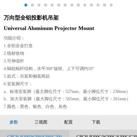
1
2
3
4
5
6
7
8
9
10
11
12
13
14
万向型全铝投影机吊架
Universal Aluminum Projector Mount
功能介绍：
1.全铝合金打造
2.线材收纳
3.可伸缩杆
4.蜗轮蜗杆结构，水平360°旋转、上下可调约10°
5.款式：吊装和侧装两款
6.安装脚尺寸：
a、标准安装脚（最大脚位尺寸：527mm、最小脚位尺寸：230mm）
b、加大安装脚（最大脚位尺寸：565mm、最小脚位尺寸：261mm）
7.颜色：黑色、银色、白色、灰色
参数
三视图
配置
下载
GPCH-B200/W200/S200/G200
GPCH-B200C/W200C/S200C/G2