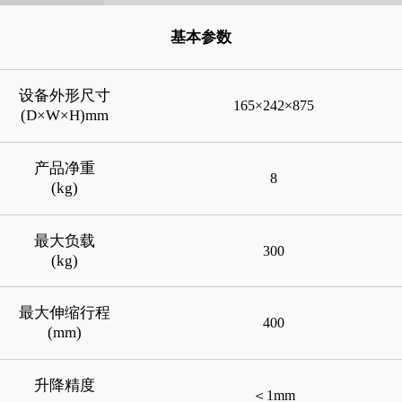
基本参数
设备外形尺寸
165×242×875
(D×W×H)mm
产品净重
8
(kg)
最大负载
300
(kg)
最大伸缩行程
400
(mm)
升降精度
＜1mm