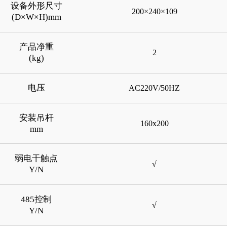
设备外形尺寸
200×240×109
(D×W×H)mm
产品净重
2
(kg)
电压
AC220V/50HZ
安装吊杆
160x200
mm
弱电干触点
√
Y/N
485控制
√
Y/N