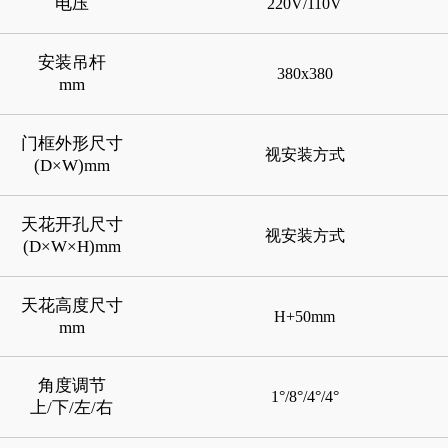
电压
220V/110V
安装吊杆
380x380
mm
门框外形尺寸
视安装方式
(D×W)mm
天花开孔尺寸
视安装方式
(D×W×H)mm
天花高度尺寸
H+50mm
mm
角度调节
1°/8°/4°/4°
上/下/左/右