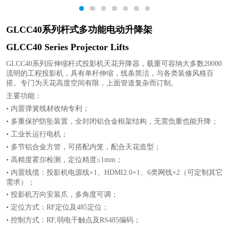
1
2
3
4
5
6
7
GLCC40系列杆式多功能电动升降架
GLCC40 Series Projector Lifts
GLCC40系列应伸缩杆式投影机天花升降器，载重可容纳大多数20000
流明的工程投影机，具有单杆伸缩，线条简洁，与各类装修风格百
搭。专门为天花高度空间有限，上面管道复杂而订制。
主要功能：
• 内置弹簧线材收纳专利；
• 多重保护防坠装置，全封闭铝合金框架结构，无需负重也能升降；
• 工业长运行电机；
• 多节铝合金方管，可搭配内笼，配合天花造型；
• 高精度霍尔检测，定位精度≤1mm；
• 内置线缆：投影机电源线×1、HDMI2.0×1、6类网线×2（可定制其它
需求）；
• 投影机万向安装爪，多角度可调；
• 定位方式：RF定位及485定位；
• 控制方式：RF,弱电干触点及RS485编码；