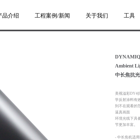
产品介绍
工程案例/新闻
关于我们
工具
DYNAMIQ
Ambient Li
中长焦抗光幕
美视溢彩DY4
学反射涂料有
到不在观看的
逼真画面
环境光线下具
节更加丰富。
- 中长焦机适用