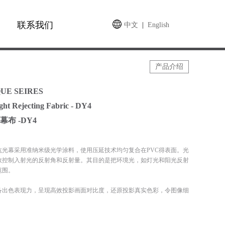
联系我们
中文
|
English
产品介绍
UE SEIRES
ght Rejecting Fabric - DY4
布 -DY4
抗光幕采用准纳米级光学涂料，使用压延技术均匀复合在PVC得表面。光
效控制入射光的反射角和反射量。其目的是把环境光，如灯光和阳光反射
范围。
备出色表现力，呈现高效投影画面对比度，还原投影真实色彩，令图像细