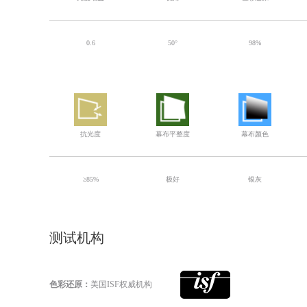
0.6
50°
98%
抗光度
幕布平整度
幕布颜色
≥85%
极好
银灰
测试机构
色彩还原：
美国ISF权威机构