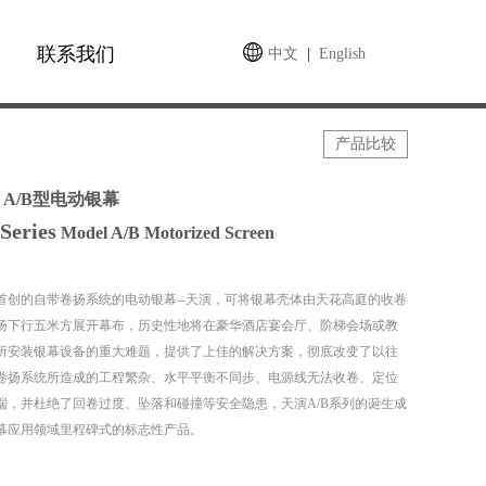
联系我们
中文
|
English
产品比较
A/B型电动银幕
Series
Model A/B Motorized Screen
世界首创的自带卷扬系统的电动银幕--天演，可将银幕壳体由天花高庭的收卷
扬下行五米方展开幕布，历史性地将在豪华酒店宴会厅、阶梯会场或教
所安装银幕设备的重大难题，提供了上佳的解决方案，彻底改变了以往
卷扬系统所造成的工程繁杂、水平平衡不同步、电源线无法收卷、定位
端，并杜绝了回卷过度、坠落和碰撞等安全隐患，天演A/B系列的诞生成
幕应用领域里程碑式的标志性产品。