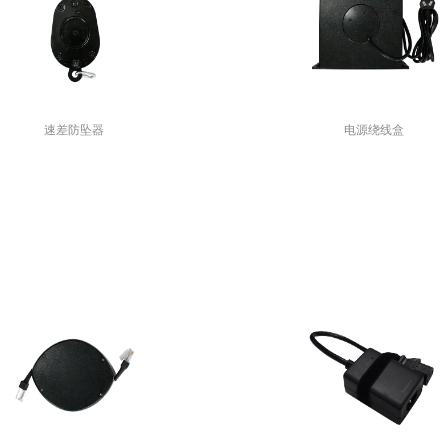
速差防坠器
电源绕线盒